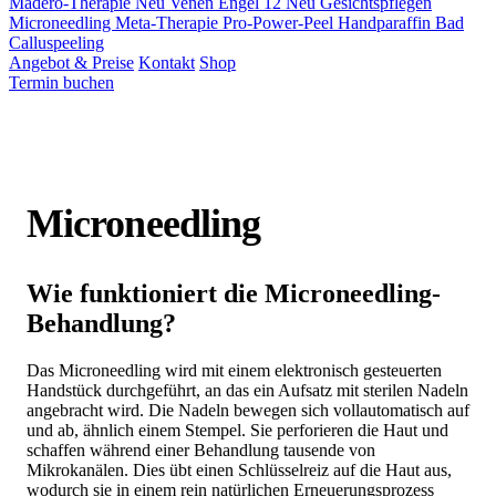
Madero-Therapie
Neu
Venen Engel 12
Neu
Gesichtspflegen
Microneedling
Meta-Therapie
Pro-Power-Peel
Handparaffin Bad
Calluspeeling
Angebot & Preise
Kontakt
Shop
Termin buchen
Microneedling
Wie funktioniert die Microneedling-
Behandlung?
Das Microneedling wird mit einem elektronisch gesteuerten
Handstück durchgeführt, an das ein Aufsatz mit sterilen Nadeln
angebracht wird. Die Nadeln bewegen sich vollautomatisch auf
und ab, ähnlich einem Stempel. Sie perforieren die Haut und
schaffen während einer Behandlung tausende von
Mikrokanälen. Dies übt einen Schlüsselreiz auf die Haut aus,
wodurch sie in einem rein natürlichen Erneuerungsprozess