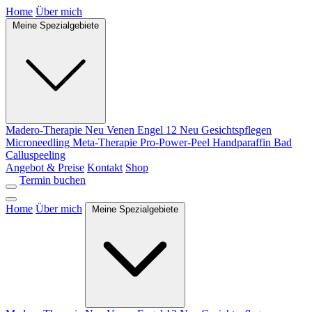
Home
Über mich
Meine Spezialgebiete
Madero-Therapie
Neu
Venen Engel 12
Neu
Gesichtspflegen
Microneedling
Meta-Therapie
Pro-Power-Peel
Handparaffin Bad
Calluspeeling
Angebot & Preise
Kontakt
Shop
Termin buchen
Home
Über mich
Meine Spezialgebiete